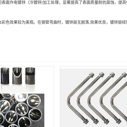
的表面作电镀锌（冷镀锌)加工处理，显著提高了表面质量耐抗腐蚀，提高
金彩色效果较为美观。在钢管弯曲时，镀锌层无脱落,效果优良，镀锌层经