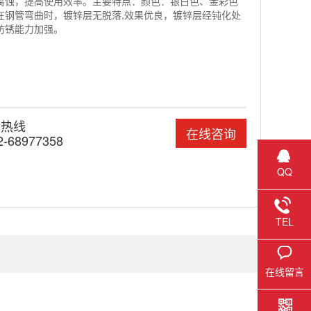
腐蚀，提高使用效率。主要特点：颜色：银白色、金彩色
在钢管弯曲时，镀锌层无脱落,效果优良，镀锌层经钝化处
防锈能力加强。
询热线
在线咨询
2-68977358
QQ
TEL
在线留言