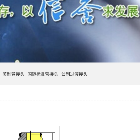
美制管接头
国际标准管接头
公制过渡接头