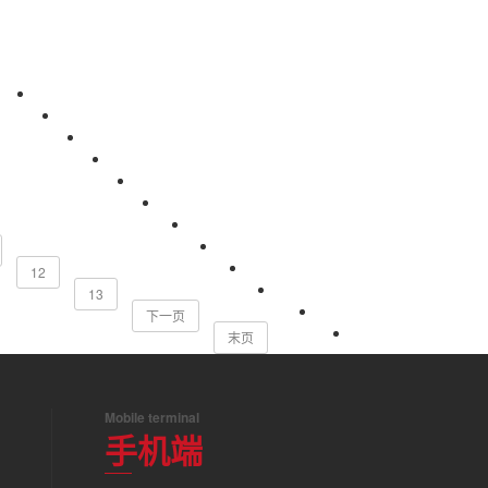
12
13
下一页
末页
Mobile terminal
手机端